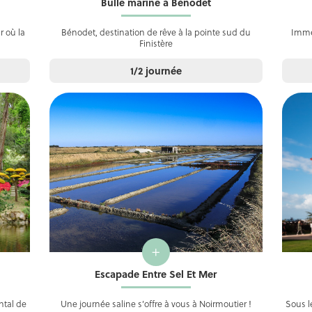
Bulle marine à Bénodet
r où la
Bénodet, destination de rêve à la pointe sud du
Imme
Finistère
1/2 journée
+
Escapade Entre Sel Et Mer
ntal de
Une journée saline s’offre à vous à Noirmoutier !
Sous l