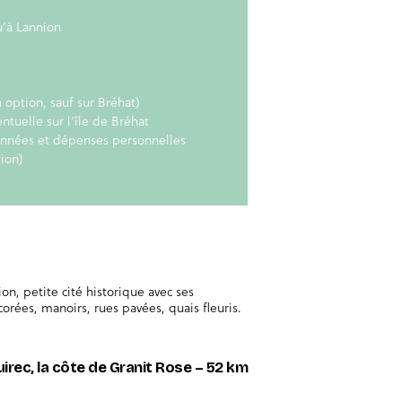
’à Lannion
n option, sauf sur Bréhat)
ntuelle sur l’île de Bréhat
onnées et dépenses personnelles
tion)
n, petite cité historique avec ses
orées, manoirs, rues pavées, quais fleuris.
uirec, la côte de Granit Rose – 52 km