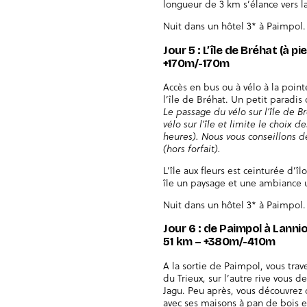
longueur de 3 km s’élance vers l
Nuit dans un hôtel 3* à Paimpol.
Jour 5 : L’île de Bréhat (à pi
+170m/-170m
Accès en bus ou à vélo à la poi
l’île de Bréhat. Un petit paradi
Le passage du vélo sur l’île de B
vélo sur l’île et limite le choix 
heures). Nous vous conseillons de 
(hors forfait).
L’île aux fleurs est ceinturée d’î
île un paysage et une ambiance 
Nuit dans un hôtel 3* à Paimpol.
Jour 6 : de Paimpol à Lannio
51 km – +380m/-410m
A la sortie de Paimpol, vous trav
du Trieux, sur l’autre rive vous 
Jagu. Peu après, vous découvrez 
avec ses maisons à pan de bois et