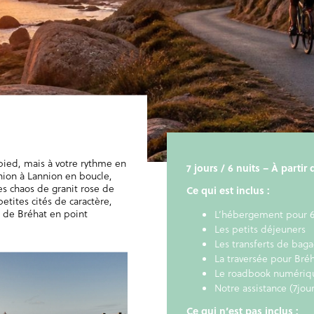
ied, mais à votre rythme en
7 jours / 6 nuits – À parti
nnion à Lannion en boucle,
es chaos de granit rose de
Ce qui est inclus :
etites cités de caractère,
e de Bréhat en point
L’hébergement pour 6
Les petits déjeuners
Les transferts de baga
La traversée pour Bré
Le roadbook numériqu
Notre assistance (7jour
Ce qui n’est pas inclus :