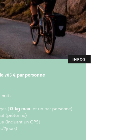
r de 785 € par personne
 nuits
ges (
13 kg max.
et un par personne)
hat (piétonne)
e (incluant un GPS)
s/7jours)