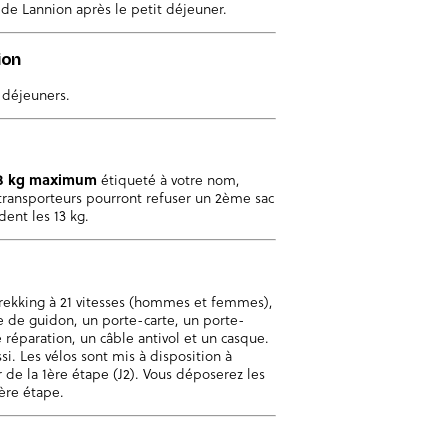
l de Lannion après le petit déjeuner.
ion
s déjeuners.
3 kg maximum
étiqueté à votre nom,
transporteurs pourront refuser un 2ème sac
ent les 13 kg.
trekking à 21 vitesses (hommes et femmes),
 de guidon, un porte-carte, un porte-
 réparation, un câble antivol et un casque.
si. Les vélos sont mis à disposition à
r de la 1ère étape (J2). Vous déposerez les
ière étape.