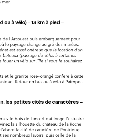
a mer.
ed ou à vélo) – 13 km à pied –
nte de l’Arcouest puis embarquement pour
s où le paysage change au gré des marées.
réhat est aussi onéreux que la location d’un
des bateaux (passage de vélos à certaines
louer un vélo sur l’île si vous le souhaitez
lots et le granite rose-orangé confère à cette
unique. Retour en bus ou à vélo à Paimpol.
n, les petites cités de caractères –
ersez le bois de Lancerf qui longe l’estuaire
devinez la silhouette du château de la Roche
d’abord la cité de caractère de Pontrieux,
 ses nombreux lavoirs, puis celle de la