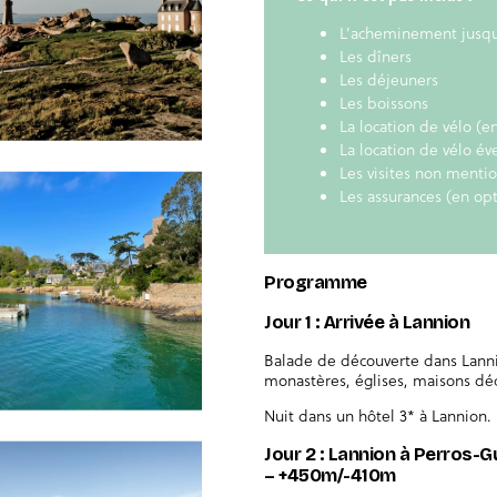
L’acheminement jusqu
Les dîners
Les déjeuners
Les boissons
La location de vélo (e
La location de vélo éve
Les visites non menti
Les assurances (en op
Programme
Jour 1 : Arrivée à Lannion
Balade de découverte dans Lannio
monastères, églises, maisons déc
Nuit dans un hôtel 3* à Lannion.
Jour 2 : Lannion à Perros-G
– +450m/-410m