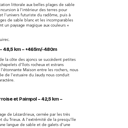
ation littorale aux belles plages de sable
incursion à l’intérieur des terres pour
t l’univers futuriste du radôme, puis à
ages de sable blanc et les incomparables
ent un paysage magique aux couleurs «
uirec.
s – 48,5 km – +465m/-480m
 de la côte des ajoncs se succèdent petites
chapelets d’îlots rocheux et estrans
, l’étonnante Maison entre les rochers, nous
tée de l’estuaire du Jaudy nous conduit
aractère.
orroise et Paimpol – 42,5 km –
age de Lézardrieux, cernée par les très
et du Trieux. A l’extrémité de la presqu’île
, une langue de sable et de galets d’une