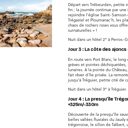
Départ vers Trébeurden, petite st
fin ; la journée continue par une 
rejoindre l’église Saint-Samson e
Trégastel et Ploumanac’h, les pl
chaos de rochers roses vous offr
surnaturelles » !
Nuit dans un hôtel 2* à Perros-G
Jour 3 : La côte des ajonc
En route vers Port Blanc, le long
grèves et pointes déchiquetées, 
lunaires. A la pointe du Château
fait rêver d’île privée. La remon
jusqu’à Tréguier, petite cité de c
Nuit dans un hôtel 3* à Tréguier.
Jour 4 : La presqu’île Trég
+325m/-330m
Découverte de la presqu’île sauv
belles vallées fluviales du Jaudy 
trégorroise, le sillon de Talbert