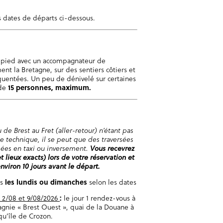
es dates de départs ci-dessous.
pied avec un accompagnateur de
nt la Bretagne, sur des sentiers côtiers et
quentées. Un peu de dénivelé sur certaines
 de
15 personnes, maximum.
 de Brest au Fret (aller-retour) n’étant pas
che technique, il se peut que des traversées
sées en taxi ou inversement.
Vous recevrez
t lieux exacts) lors de votre réservation et
viron 10 jours avant le départ.
us
les lundis ou dimanches
selon les dates
, 2/08 et 9/08/2026
:
le jour 1 rendez-vous à
gnie « Brest Ouest », quai de la Douane à
squ’île de Crozon.