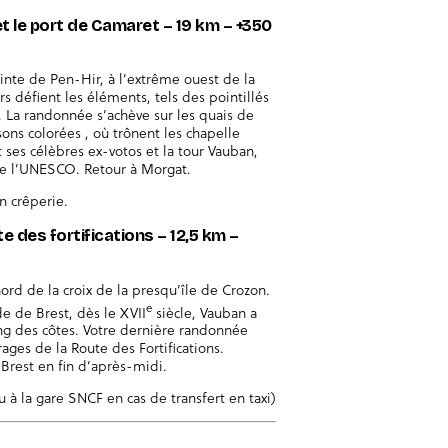
 et le port de Camaret – 19 km – +350
ointe de Pen-Hir, à l’extrême ouest de la
s défient les éléments, tels des pointillés
s. La randonnée s’achève sur les quais de
ns colorées , où trônent les chapelle
es célèbres ex-votos et la tour Vauban,
de l’UNESCO. Retour à Morgat.
n crêperie.
te des fortifications – 12,5 km –
nord de la croix de la presqu’île de Crozon.
e
ade de Brest, dès le XVII
siècle, Vauban a
 long des côtes. Votre dernière randonnée
ages de la Route des Fortifications.
r Brest en fin d’après-midi.
u à la gare SNCF en cas de transfert en taxi)