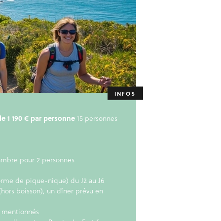
 de 1 190 € par personne
15 personnes
ambre pour 2 personnes
orme de pique-nique) du J2 au J6
 (hors boisson), un dîner prévu en
ue mentionnés