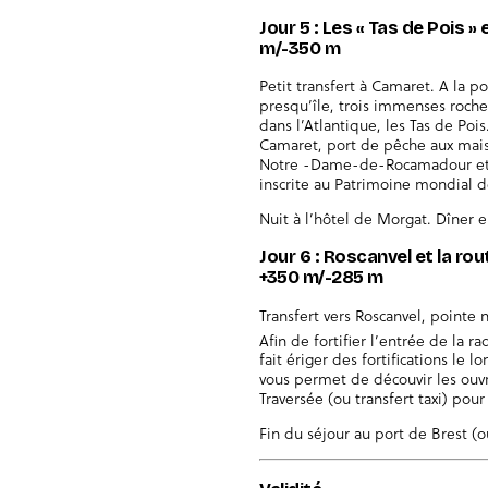
Jour 5 : Les « Tas de Pois »
m/-350 m
Petit transfert à Camaret. A la p
presqu’île, trois immenses rocher
dans l’Atlantique, les Tas de Poi
Camaret, port de pêche aux maiso
Notre -Dame-de-Rocamadour et s
inscrite au Patrimoine mondial 
Nuit à l’hôtel de Morgat. Dîner e
Jour 6 : Roscanvel et la rou
+350 m/-285 m
Transfert vers Roscanvel, pointe 
Afin de fortifier l’entrée de la r
fait ériger des fortifications le
vous permet de découvir les ouvr
Traversée (ou transfert taxi) pou
Fin du séjour au port de Brest (o