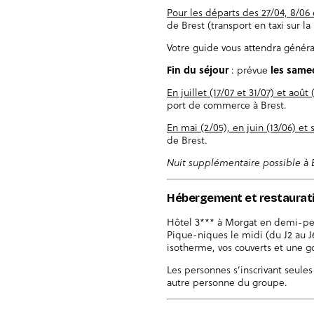
Pour les départs des 27/04, 8/06 
de Brest (transport en taxi sur l
Votre guide vous attendra génér
Fin du séjour
: prévue
les same
En juillet (17/07 et 31/07) et août
port de commerce à Brest.
En mai (2/05), en juin (13/06) et
de Brest.
Nuit supplémentaire possible à B
Hébergement et restaurat
Hôtel 3*** à Morgat en demi-pen
Pique-niques le midi (du J2 au J
isotherme, vos couverts et une go
Les personnes s’inscrivant seule
autre personne du groupe.