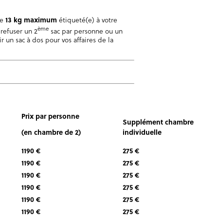
de
13 kg maximum
étiqueté(e) à votre
ème
refuser un 2
sac par personne ou un
r un sac à dos pour vos affaires de la
Prix par personne
Supplément chambre
(en chambre de 2)
individuelle
1190 €
275 €
1190 €
275 €
1190 €
275 €
1190 €
275 €
1190 €
275 €
1190 €
275 €