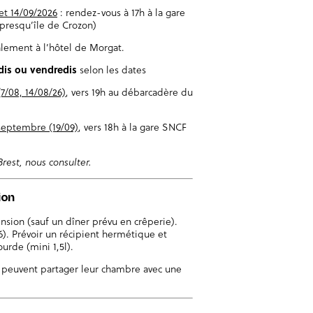
et 14/09/2026
: rendez-vous à 17h à la gare
a presqu’île de Crozon)
alement à l’hôtel de Morgat.
dis ou vendredis
selon les dates
 (7/08, 14/08/26)
, vers 19h au débarcadère du
 septembre (19/09)
, vers 18h à la gare SNCF
rest, nous consulter.
ion
sion (sauf un dîner prévu en crêperie).
6). Prévoir un récipient hermétique et
urde (mini 1,5l).
s peuvent partager leur chambre avec une