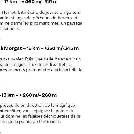
 – 17 km – + 460 m/- 515 m
t-Hernot. L’itinéraire du jour se dirige vers
ar les villages de pêcheurs de Kerroux et
emine parmi les pins maritimes, un paysage
ranéennes.
.
r à Morgat – 15 km – +350 m/-345 m
gruc-sur-Mer. Puis, une belle balade sur un
antes plages : Trez Bihan Trez-Bellec,
ressionnants promontoires rocheux telle la
.
 – 15 km – + 260 m/- 260 m
 presqu’île en direction de la magifique
ntier côtier, vous rejoignez la pointe de
ui domine les falaises déchiquetées de la
hirs de la pointe de Lostmarc’h.
.