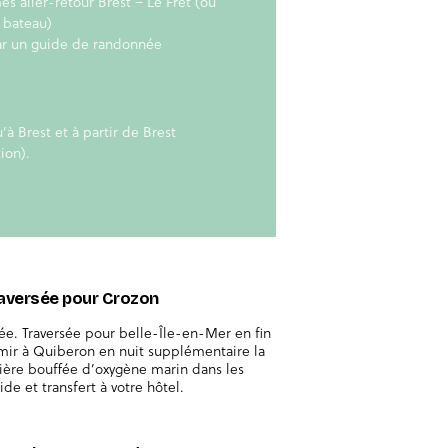
es aller-retour Brest – Le Fret (ou
e bateau)
r un guide de randonnée
à Brest et à partir de Brest
ion).
 traversée pour Crozon
ée. Traversée pour belle-Île-en-Mer en fin
rmir à Quiberon en nuit supplémentaire la
emière bouffée d’oxygène marin dans les
ide et transfert à votre hôtel.