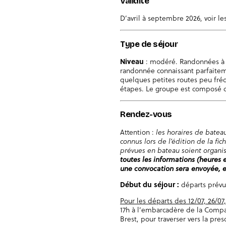
Validité
D’avril à septembre 2026, voir l
Type de séjour
Niveau
: modéré. Randonnées à 
randonnée connaissant parfaiteme
quelques petites routes peu fré
étapes. Le groupe est composé
Rendez-vous
Attention :
les horaires de bateau
connus lors de l’édition de la fi
prévues en bateau soient organi
toutes les informations (heures e
une convocation sera envoyée, en
Début du séjour :
départs prév
Pour les départs des 12/07, 26/07
17h à l’embarcadère de la Compa
Brest, pour traverser vers la pre