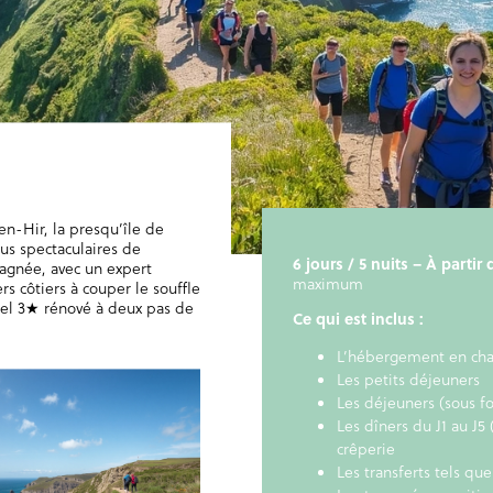
en-Hir, la presqu’île de
lus spectaculaires de
6 jours / 5 nuits – À partir
agnée, avec un expert
maximum
rs côtiers à couper le souffle
ôtel 3★ rénové à deux pas de
Ce qui est inclus :
L’hébergement en ch
Les petits déjeuners
Les déjeuners (sous f
Les dîners du J1 au J5
crêperie
Les transferts tels q