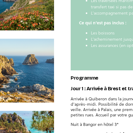
Les traversées maritim
transfert taxi si pas d
L’accompagnement pa
Ce qui n’est pas inclus :
Les boissons
L’acheminement jusqu’
Les assurances (en opt
Programme
Jour 1 : Arrivée à Brest et
Arrivée à Quiberon dans la journ
d’après-midi. Possibilité de do
veille. Arrivée à Palais, une pr
petites rues. Accueil par votre gu
Nuit à Bangor en hôtel 3*