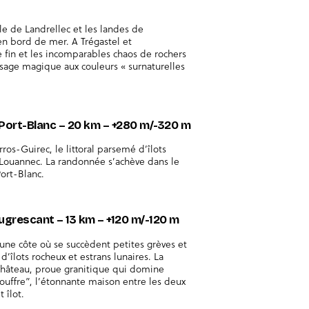
le de Landrellec et les landes de
 en bord de mer. A Trégastel et
 fin et les incomparables chaos de rochers
sage magique aux couleurs « surnaturelles
à Port-Blanc – 20 km – +280 m/-320 m
ros-Guirec, le littoral parsemé d’îlots
 Louannec. La randonnée s’achève dans le
ort-Blanc.
ougrescant – 13 km – +120 m/-120 m
une côte où se succèdent petites grèves et
’îlots rocheux et estrans lunaires. La
Château, proue granitique qui domine
gouffre”, l’étonnante maison entre les deux
 îlot.