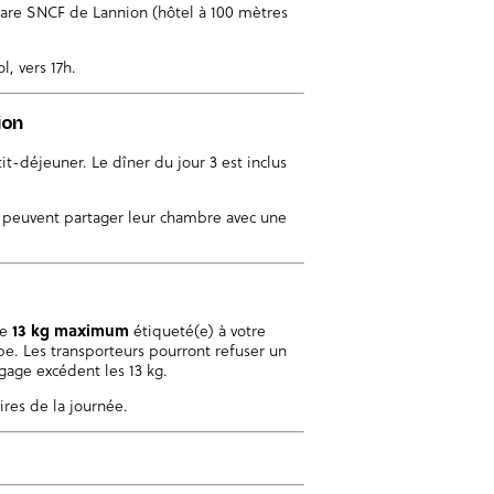
 gare SNCF de Lannion (hôtel à 100 mètres
l, vers 17h.
ion
tit-déjeuner. Le dîner du jour 3 est inclus
s peuvent partager leur chambre avec une
de
13 kg maximum
étiqueté(e) à votre
e. Les transporteurs pourront refuser un
age excédent les 13 kg.
ires de la journée.