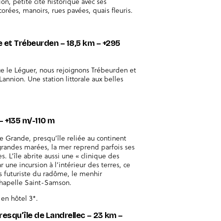
n, petite cité historique avec ses
orées, manoirs, rues pavées, quais fleuris.
e et Trébeurden – 18,5 km – +295
ge le Léguer, nous rejoignons Trébeurden et
Lannion. Une station littorale aux belles
 – +135 m/-110 m
Île Grande, presqu’île reliée au continent
grandes marées, la mer reprend parfois ses
s. L’île abrite aussi une « clinique des
 une incursion à l’intérieur des terres, ce
s futuriste du radôme, le menhir
 chapelle Saint-Samson.
en hôtel 3*.
presqu’île de Landrellec – 23 km –