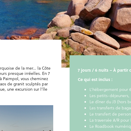
urquoise de la mer… la Côte
7 jours / 6 nuits – À parti
urs presque irréelles. En 7
 à Paimpol, vous cheminez
Ce qui est inclus :
haos de granit sculptés par
ue, une excursion sur l’île
L’hébergement pour 6
Les petits-déjeuners,
Le dîner du J3 (hors b
Les transferts de baga
Le transfert de perso
La traversée A/R pour 
Le Roadbook numériqu