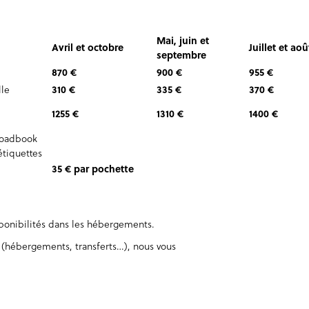
Mai, juin et
Avril et octobre
Juillet et aoû
septembre
870 €
900 €
955 €
le
310 €
335 €
370 €
1255 €
1310 €
1400 €
Roadbook
étiquettes
35 € par pochette
sponibilités dans les hébergements.
 (hébergements, transferts…), nous vous