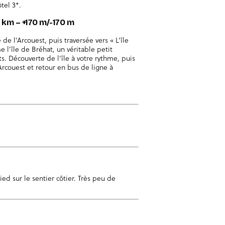
tel 3*.
,5 km – +170 m/-170 m
 de l’Arcouest, puis traversée vers « L’île
l’île de Bréhat, un véritable petit
ts. Découverte de l’île à votre rythme, puis
’Arcouest et retour en bus de ligne à
d sur le sentier côtier. Très peu de