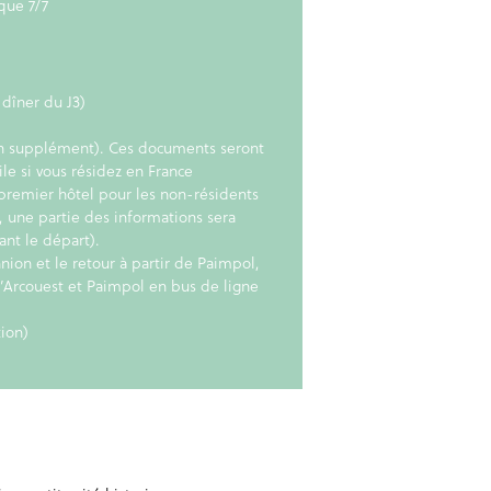
que 7/7
 dîner du J3)
en supplément). Ces documents seront
le si vous résidez en France
premier hôtel pour les non-résidents
, une partie des informations sera
ant le départ).
ion et le retour à partir de Paimpol,
 l’Arcouest et Paimpol en bus de ligne
tion)