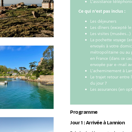
L’assistance téléphoni
Ce qui n’est pas inclus :
Les déjeuners
Les dîners (excepté le
Les visites (musées…)
La pochette voyage (
envoyés à votre domici
métropolitaine ou au 
en France (dans ce cas
envoyée par e-mail av
L’acheminement à Lann
Le trajet retour entre
du jour 7
Les assurances (en op
Programme
Jour 1 : Arrivée à Lannion