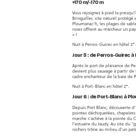
+170 m/-170 m
Vous rejoignez à pied la presqu’î
Bringuiller, site naturel protégé
Ploumanac’h, les plages de sable
roses offrent au marcheur un pay
» !
Nuit à Perros-Guirec en hôtel 2*.
Jour 5 : de Perros-Guirec 
Après le port de plaisance de Per
devient plus sauvage à partir de
cadre enchanteur de la baie de P
Nuit à Port-Blanc en hôtel 2*.
Jour 6 : de Port-Blanc à Pl
Depuis Port Blanc, découverte d’
pointes déchiquetées, chapelets d
marche s’achève à la pointe du 
l’estuaire du Jaudy. Au site du “
rochers trône au milieu d’un petit