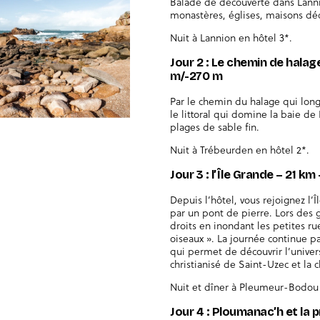
Balade de découverte dans Lannio
monastères, églises, maisons déc
Nuit à Lannion en hôtel 3*.
Jour 2 : Le chemin de halag
m/-270 m
Par le chemin du halage qui lon
le littoral qui domine la baie de 
plages de sable fin.
Nuit à Trébeurden en hôtel 2*.
Jour 3 : l’Île Grande – 21 km
Depuis l’hôtel, vous rejoignez l’
par un pont de pierre. Lors des 
droits en inondant les petites rue
oiseaux ». La journée continue par
qui permet de découvrir l’univer
christianisé de Saint-Uzec et la
Nuit et dîner à Pleumeur-Bodou 
Jour 4 : Ploumanac’h et la 