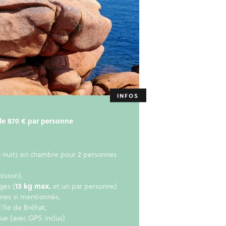
r de 870 € par personne
 nuits en chambre pour 2 personnes
oisson),
ges (
13 kg max.
et un par personne)
nnes si mentionnés,
l’île de Bréhat,
e (avec GPS inclus)