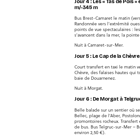
Jour 4 : Les « Tas de Pois »
m/-345 m
Bus Brest-Camaret le matin (vers 
Randonnée vers l’extrémité ouest
points de vue spectaculaires : le
s’avancent dans la mer, la pointe
Nuit à Camaret-sur-Mer.
Jour 5 : Le Cap de la Chèvr
Court transfert en taxi le matin
Chèvre, des falaises hautes qui 
baie de Douarnenez.
Nuit à Morgat.
Jour 6 : De Morgat à Telgr
Belle balade sur un sentier où s
Bellec, plage de l’Aber, Postolo
promontoires rocheux. Transfert e
de bus. Bus Telgruc-sur-Mer – Br
environ 2,50 €).