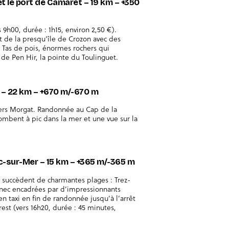
 et le port de Camaret – 19 km – +350
9h00, durée : 1h15, environ 2,50 €).
 de la presqu’île de Crozon avec des
s Tas de pois, énormes rochers qui
 de Pen Hir, la pointe du Toulinguet.
e – 22 km – +670 m/-670 m
 vers Morgat. Randonnée au Cap de la
tombent à pic dans la mer et une vue sur la
uc-sur-Mer – 15 km – +365 m/-365 m
e succèdent de charmantes plages : Trez-
nnec encadrées par d’impressionnants
n taxi en fin de randonnée jusqu’à l’arrêt
est (vers 16h20, durée : 45 minutes,