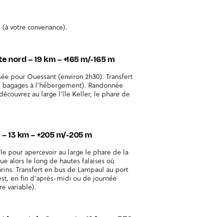
 (à votre convenance).
ôte nord – 19 km – +165 m/-165 m
ée pour Ouessant (environ 2h30). Transfert
s bagages à l’hébergement). Randonnée
 découvrez au large l’île Keller, le phare de
d – 13 km – +205 m/-205 m
île pour apercevoir au large le phare de la
nue alors le long de hautes falaises où
ins. Transfert en bus de Lampaul au port
rest, en fin d’après-midi ou de journée
re variable).