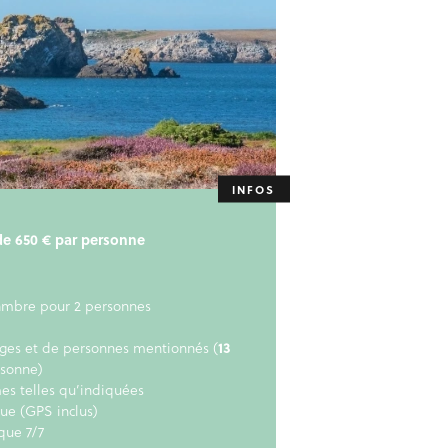
r de 650 € par personne
ambre pour 2 personnes
ages et de personnes mentionnés (
13
rsonne)
mes telles qu’indiquées
e (GPS inclus)
que 7/7