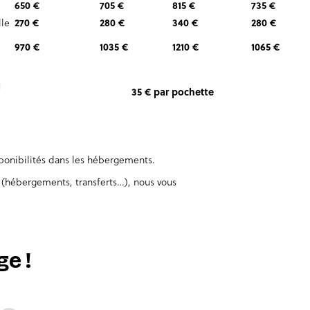
650 €
705 €
815 €
735 €
le
270 €
280 €
340 €
280 €
970 €
1035 €
1210 €
1065 €
N
35 € par pochette
sponibilités dans les hébergements.
 (hébergements, transferts…), nous vous
e !