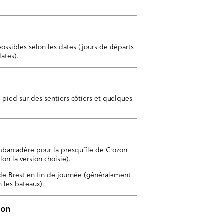
 possibles selon les dates (jours de départs
dates).
pied sur des sentiers côtiers et quelques
embarcadère pour la presqu’île de Crozon
lon la version choisie).
 de Brest en fin de journée (généralement
n les bateaux).
ion