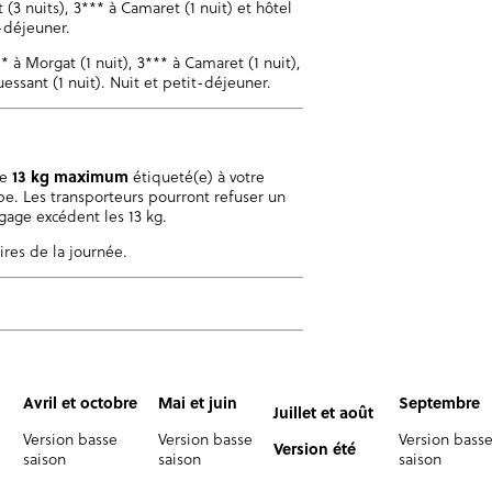
(3 nuits), 3*** à Camaret (1 nuit) et hôtel
t-déjeuner.
* à Morgat (1 nuit), 3*** à Camaret (1 nuit),
uessant (1 nuit). Nuit et petit-déjeuner.
de
13 kg maximum
étiqueté(e) à votre
e. Les transporteurs pourront refuser un
age excédent les 13 kg.
ires de la journée.
Avril et octobre
Mai et juin
Septembre
Juillet et août
Version basse
Version basse
Version bass
Version été
saison
saison
saison