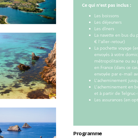
Ce qui n’est pas inclus :
Les boissons
Les déjeuners
Les dîners
La navette en bus du 
€ l’aller-retour)
La pochette voyage (
envoyés à votre domici
métropolitaine ou au 
en France (dans ce cas
envoyée par e-mail av
L’acheminement jusqu’
L’acheminement en bu
et à partir de Telgruc
Les assurances (en opt
Programme