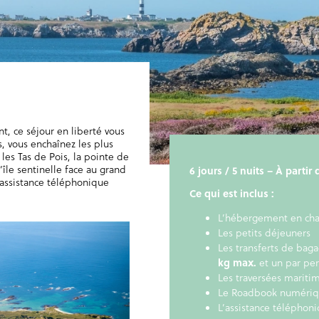
t, ce séjour en liberté vous
, vous enchaînez les plus
 les Tas de Pois, la pointe de
’île sentinelle face au grand
6 jours / 5 nuits – À parti
 assistance téléphonique
Ce qui est inclus :
L’hébergement en ch
Les petits déjeuners
Les transferts de bag
kg max.
et un par pe
Les traversées mariti
Le Roadbook numériqu
L’assistance téléphoni