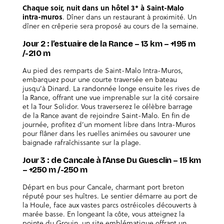
Chaque soir, nuit dans un hôtel 3* à Saint-Malo
intra-muros
. Dîner dans un restaurant à proximité. Un
dîner en crêperie sera proposé au cours de la semaine.
Jour 2 : l’estuaire de la Rance – 13 km – +195 m
/-210 m
Au pied des remparts de Saint-Malo Intra-Muros,
embarquez pour une courte traversée en bateau
jusqu’à Dinard. La randonnée longe ensuite les rives de
la Rance, offrant une vue imprenable sur la cité corsaire
et la Tour Solidor. Vous traverserez le célèbre barrage
de la Rance avant de rejoindre Saint-Malo. En fin de
journée, profitez d’un moment libre dans Intra-Muros
pour flâner dans les ruelles animées ou savourer une
baignade rafraîchissante sur la plage.
Jour 3 : de Cancale à l’Anse Du Guesclin – 15 km
– +250 m /-250 m
Départ en bus pour Cancale, charmant port breton
réputé pour ses huîtres. Le sentier démarre au port de
la Houle, face aux vastes parcs ostréicoles découverts à
marée basse. En longeant la côte, vous atteignez la
pointe du Grouin, un site emblématique offrant un