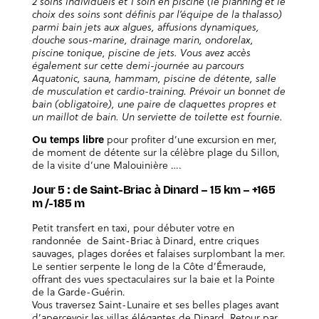
2 soins individuels et 1 soin en piscine (le planning et le
choix des soins sont définis par l’équipe de la thalasso)
parmi bain jets aux algues, affusions dynamiques,
douche sous-marine, drainage marin, ondorelax,
piscine tonique, piscine de jets. Vous avez accès
également sur cette demi-journée au parcours
Aquatonic, sauna, hammam, piscine de détente, salle
de musculation et cardio-training. Prévoir un bonnet de
bain (obligatoire), une paire de claquettes propres et
un maillot de bain. Un serviette de toilette est fournie.
Ou temps libre
pour profiter d’une excursion en mer,
de moment de détente sur la célèbre plage du Sillon,
de la visite d’une Malouinière ….
Jour 5 : de Saint-Briac à Dinard – 15 km – +165
m /-185 m
Petit transfert en taxi, pour débuter votre en
randonnée de Saint-Briac à Dinard, entre criques
sauvages, plages dorées et falaises surplombant la mer.
Le sentier serpente le long de la Côte d’Émeraude,
offrant des vues spectaculaires sur la baie et la Pointe
de la Garde-Guérin.
Vous traversez Saint-Lunaire et ses belles plages avant
d’apercevoir les villas élégantes de Dinard. Retour par