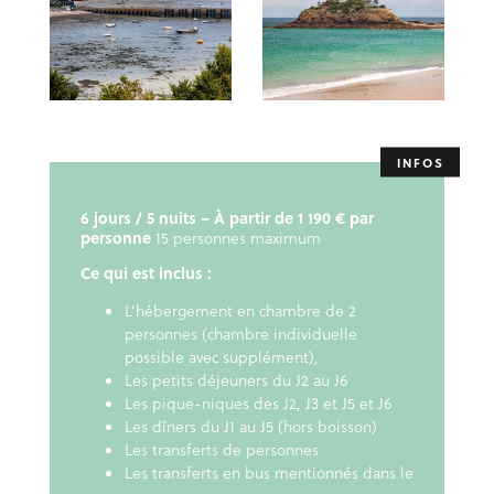
6 jours / 5 nuits – À partir de 1 190 € par
personne
15 personnes maximum
Ce qui est inclus :
L’hébergement en chambre de 2
personnes (chambre individuelle
possible avec supplément),
Les petits déjeuners du J2 au J6
Les pique-niques des J2, J3 et J5 et J6
Les dîners du J1 au J5 (hors boisson)
Les transferts de personnes
Les transferts en bus mentionnés dans le