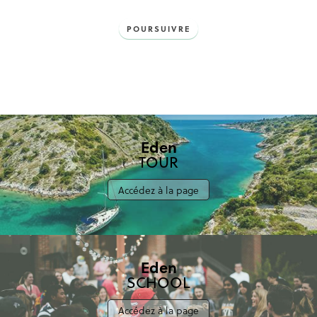
POURSUIVRE
Eden
TOUR
Accédez à la page
Eden
SCHOOL
Accédez à la page