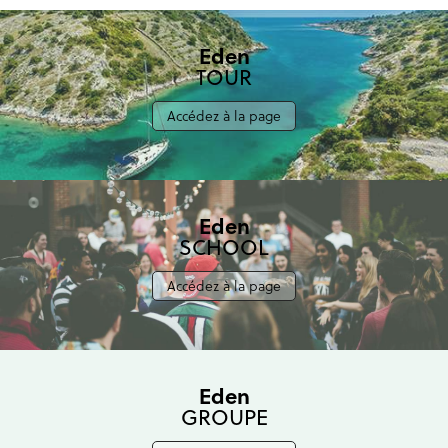
Eden
TOUR
Accédez à la page
Eden
SCHOOL
Accédez à la page
Eden
GROUPE