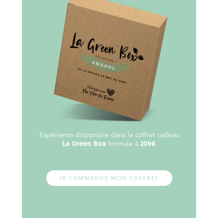
Expérience disponible dans le coffret cadeau
La Green Box
formule à
209€
JE COMMANDE MON COFFRET