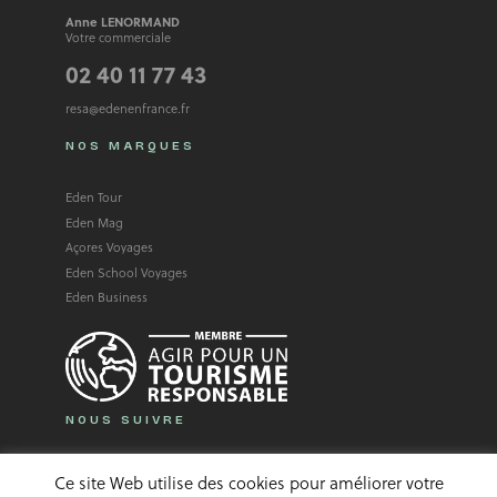
Anne LENORMAND
Votre commerciale
02 40 11 77 43
resa@edenenfrance.fr
NOS MARQUES
Eden Tour
Eden Mag
Açores Voyages
Eden School Voyages
Eden Business
NOUS SUIVRE
Facebook
Instagram
Linkedin
Ce site Web utilise des cookies pour améliorer votre