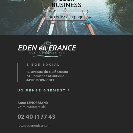
BUSINESS
Accédez à la page
SIÈGE SOCIAL
12, avenue du Gulf Stream
ZA Pornichet Atlantique
44380 PORNICHET
UN RENSEIGNEMENT ?
Anne LENORMAND
Votre commerciale
02 40 11 77 43
resa@edenenfrance.fr