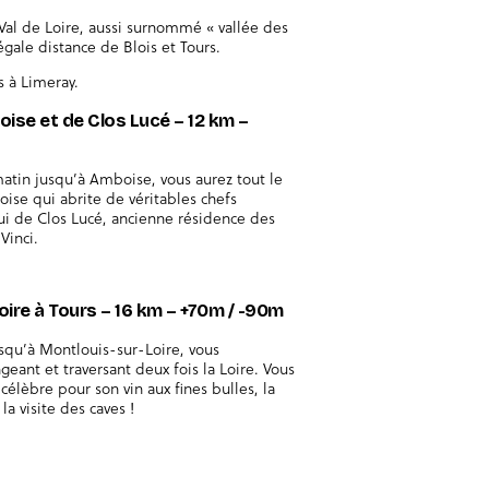
 Val de Loire, aussi surnommé « vallée des
égale distance de Blois et Tours.
 à Limeray.
oise et de Clos Lucé – 12 km –
atin jusqu’à Amboise, vous aurez tout le
boise qui abrite de véritables chefs
lui de Clos Lucé, ancienne résidence des
Vinci.
oire à Tours – 16 km – +70m / -90m
usqu’à Montlouis-sur-Loire, vous
eant et traversant deux fois la Loire. Vous
élèbre pour son vin aux fines bulles, la
la visite des caves !