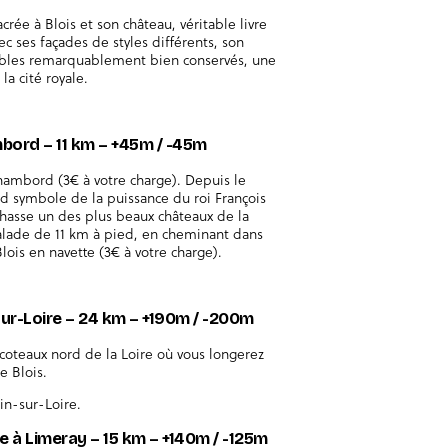
rée à Blois et son château, véritable livre
ec ses façades de styles différents, son
bles remarquablement bien conservés, une
la cité royale.
mbord – 11 km – +45m / -45m
Chambord (3€ à votre charge). Depuis le
 symbole de la puissance du roi François
chasse un des plus beaux châteaux de la
balade de 11 km à pied, en cheminant dans
ois en navette (3€ à votre charge).
-sur-Loire – 24 km – +190m / -200m
coteaux nord de la Loire où vous longerez
 Blois.
in-sur-Loire.
re à Limeray – 15 km – +140m / -125m