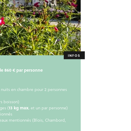
r de 860 € par personne
 nuits en chambre pour 2 personnes
rs boisson)
ges (
13 kg max.
et un par personne)
ionnés
teaux mentionnés (Blois, Chambord,
)