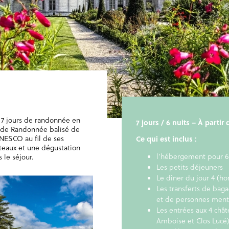
7 jours de randonnée en
7 jours / 6 nuits – À parti
ande Randonnée balisé de
’UNESCO au fil de ses
Ce qui est inclus :
teaux et une dégustation
l’hébergement pour 6
 le séjour.
Les petits déjeuners
Le dîner du jour 4 (ho
Les transferts de baga
et de personnes ment
Les entrées aux 4 châ
Amboise et Clos Lucé