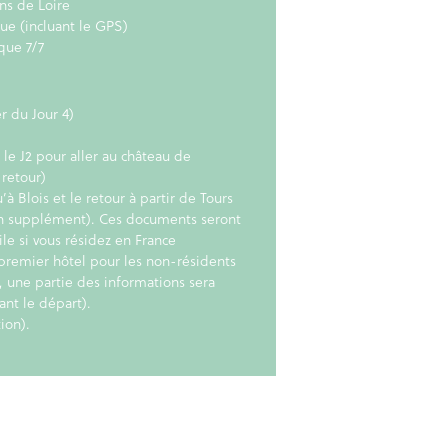
ns de Loire
e (incluant le GPS)
que 7/7
r du Jour 4)
 le J2 pour aller au château de
-retour)
 Blois et le retour à partir de Tours
en supplément). Ces documents seront
le si vous résidez en France
premier hôtel pour les non-résidents
, une partie des informations sera
ant le départ).
ion).