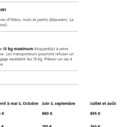
ion
es d’hôtes, nuits et petits déjeuners. Le
ons).
de
13 kg maximum
étiqueté(e) à votre
e. Les transporteurs pourront refuser un
ge excédent les 13 kg. Prévoir un sac à
ée.
vril à mai & Octobre
Juin & septembre
Juillet et août
0 €
880 €
895 €
 €
250 €
260 €