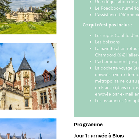
Une dégustation de vi
Le Roadbook numériqu
L’assistance téléphoni
Ce qui n’est pas inclus :
Les repas (sauf le dîne
Les boissons
La navette aller-retour
Chambord (6 € l’aller
L’acheminement jusqu’à
La pochette voyage (
envoyés à votre domici
métropolitaine ou au 
en France (dans ce cas
envoyée par e-mail av
Les assurances (en opt
Programme
Jour 1 : arrivée à Blois