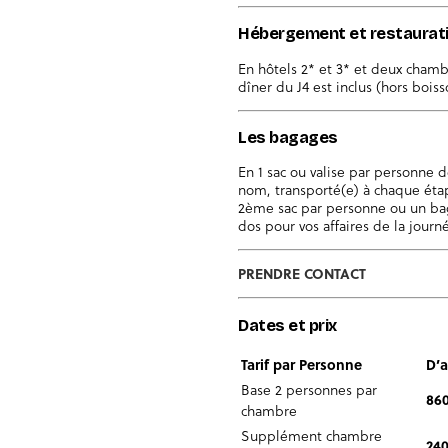
Hébergement et restaurat
En hôtels 2* et 3* et deux chambr
dîner du J4 est inclus (hors boiss
Les bagages
En 1 sac ou valise par personne 
nom, transporté(e) à chaque étap
2ème sac par personne ou un baga
dos pour vos affaires de la journ
PRENDRE CONTACT
Dates et prix
Tarif par Personne
D’a
Base 2 personnes par
86
chambre
Supplément chambre
240