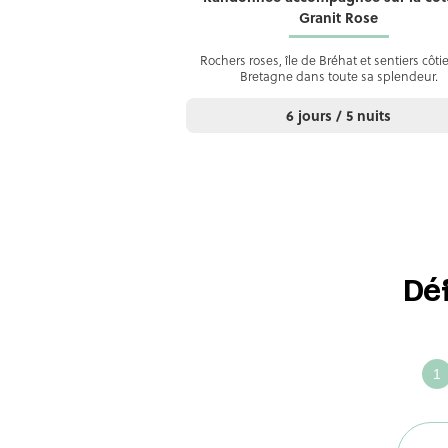
Granit Rose
Rochers roses, île de Bréhat et sentiers côtier
Bretagne dans toute sa splendeur.
6 jours / 5 nuits
Dé
Défin
ense
votre
voya