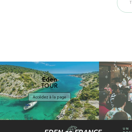
Eden
TOUR
Accédez à la page
UN