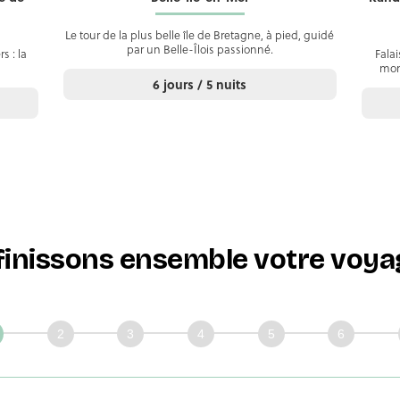
Le tour de la plus belle île de Bretagne, à pied, guidé
par un Belle-Îlois passionné.
s : la
Fala
mond
6 jours / 5 nuits
finissons ensemble votre voyag
issons
mble
ge!