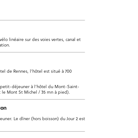
lo linéaire sur des voies vertes, canal et
ation.
ôtel de Rennes, l’hôtel est situé à 700
e petit-déjeuner à l’hôtel du Mont-Saint-
t le Mont St Michel / 35 mn à pied).
ion
jeuner. Le dîner (hors boisson) du Jour 2 est