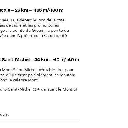
ncale – 25 km – +185 m/-180 m
née. Puis départ le long de la côte
ges de sable et les promontoires
vage : la pointe du Grouin, la pointe du
vée dans l’après-midi à Cancale, cité
t Saint-Michel – 44 km – +10 m/-40 m
u Mont Saint-Michel. Véritable fête pour
ine où paissent paisiblement les moutons
 fond le célèbre Mont.
Mont-Saint-Michel (2.4 km avant le Mont St
tours.