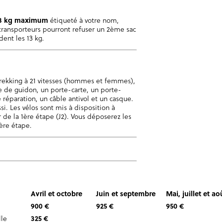
3 kg maximum
étiqueté à votre nom,
transporteurs pourront refuser un 2ème sac
ent les 13 kg.
trekking à 21 vitesses (hommes et femmes),
 de guidon, un porte-carte, un porte-
 réparation, un câble antivol et un casque.
si. Les vélos sont mis à disposition à
r de la 1ère étape (J2). Vous déposerez les
ière étape.
Avril et octobre
Juin et septembre
Mai, juillet et ao
900 €
925 €
950 €
le
325 €