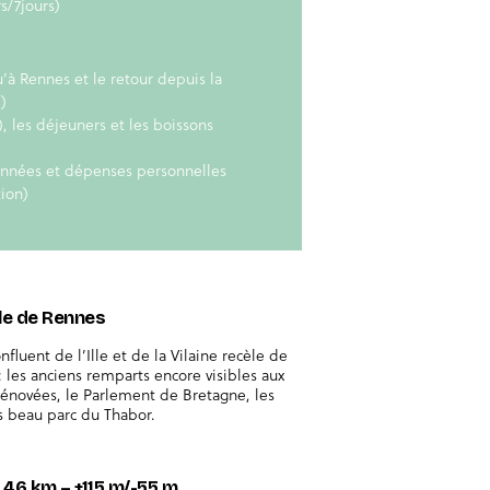
s/7jours)
à Rennes et le retour depuis la
)
), les déjeuners et les boissons
onnées et dépenses personnelles
tion)
ille de Rennes
fluent de l’Ille et de la Vilaine recèle de
 les anciens remparts encore visibles aux
énovées, le Parlement de Bretagne, les
s beau parc du Thabor.
 46 km – +115 m/-55 m