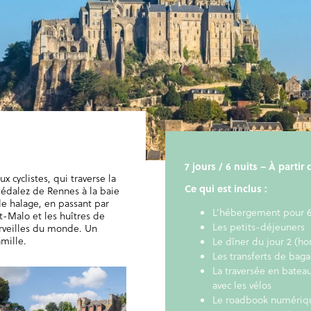
7 jours / 6 nuits – À partir
x cyclistes, qui traverse la
Ce qui est inclus :
pédalez de Rennes à la baie
e halage, en passant par
L’hébergement pour 6
nt-Malo et les huîtres de
Les petits-déjeuners
erveilles du monde. Un
amille.
Le dîner du jour 2 (ho
Les transferts de bag
La traversée en batea
avec les vélos
Le roadbook numériqu