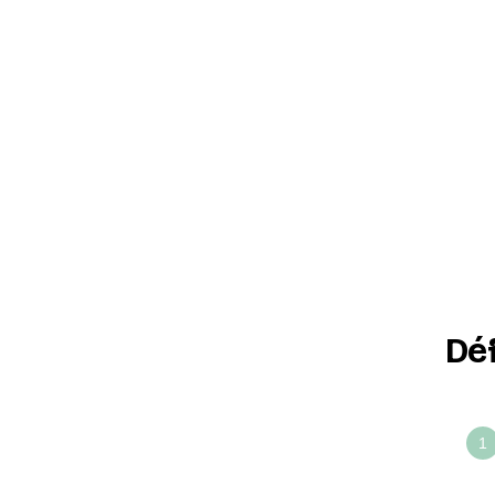
Dé
Défin
ense
votre