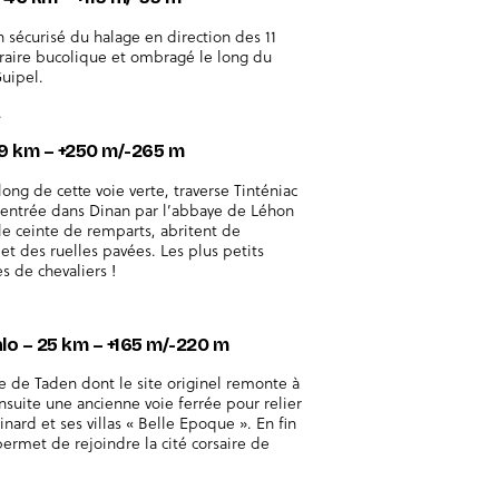
n sécurisé du halage en direction des 11
éraire bucolique et ombragé le long du
uipel.
.
 39 km – +250 m/-265 m
ng de cette voie verte, traverse Tinténiac
 L’entrée dans Dinan par l’abbaye de Léhon
e ceinte de remparts, abritent de
t des ruelles pavées. Les plus petits
s de chevaliers !
alo – 25 km – +165 m/-220 m
ge de Taden dont le site originel remonte à
nsuite une ancienne voie ferrée pour relier
inard et ses villas « Belle Epoque ». En fin
ermet de rejoindre la cité corsaire de