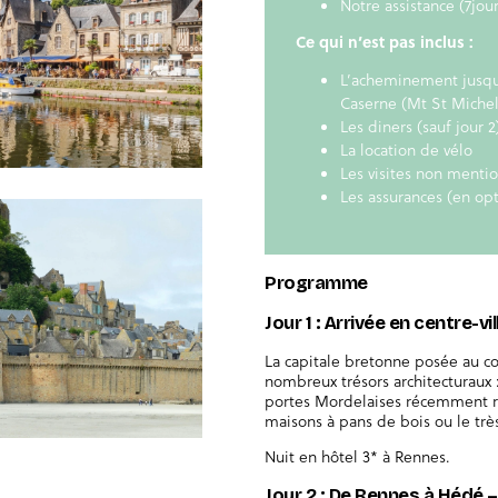
Notre assistance (7jour
Ce qui n’est pas inclus :
L’acheminement jusqu’
Caserne (Mt St Michel
Les diners (sauf jour 2
La location de vélo
Les visites non menti
Les assurances (en op
Programme
Jour 1 : Arrivée en centre-v
La capitale bretonne posée au con
nombreux trésors architecturaux :
portes Mordelaises récemment r
maisons à pans de bois ou le trè
Nuit en hôtel 3* à Rennes.
Jour 2 : De Rennes à Hédé –