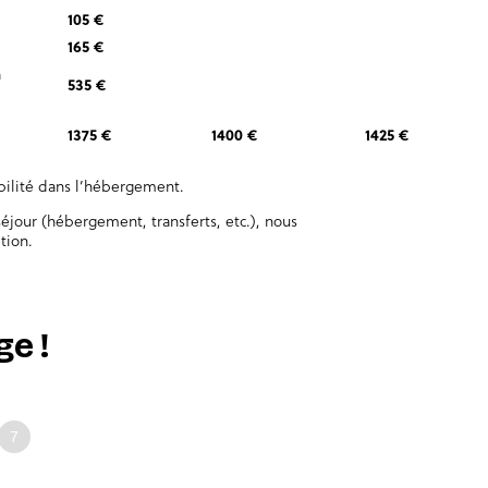
105 €
165 €
a
535 €
1375 €
1400 €
1425 €
ibilité dans l’hébergement.
éjour (hébergement, transferts, etc.), nous
tion.
e !