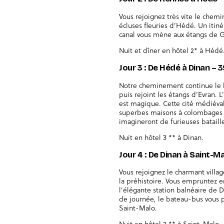
Vous rejoignez très vite le chemi
écluses fleuries d’Hédé. Un itin
canal vous mène aux étangs de G
Nuit et dîner en hôtel 2* à Hédé
Jour 3 : De Hédé à Dinan –
Notre cheminement continue le lo
puis rejoint les étangs d’Evran.
est magique. Cette cité médiéval
superbes maisons à colombages e
imagineront de furieuses bataille
Nuit en hôtel 3 ** à Dinan.
Jour 4 : De Dinan à Saint-M
Vous rejoignez le charmant villa
la préhistoire. Vous empruntez e
l’élégante station balnéaire de D
de journée, le bateau-bus vous p
Saint-Malo.
Nuit en hôtel 2 ** à Saint-Malo.