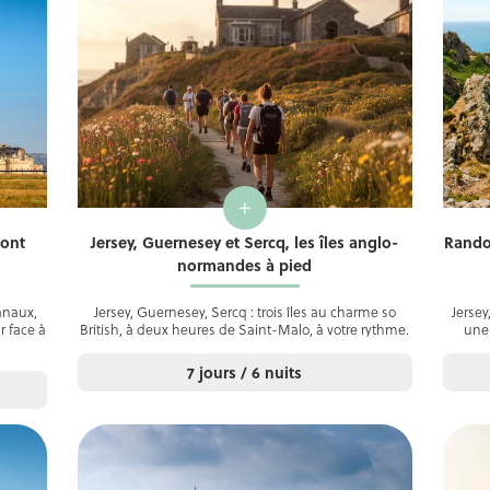
+
Mont
Jersey, Guernesey et Sercq, les îles anglo-
Rando
normandes à pied
anaux,
Jersey, Guernesey, Sercq : trois îles au charme so
Jersey
r face à
British, à deux heures de Saint-Malo, à votre rythme.
une
7 jours / 6 nuits