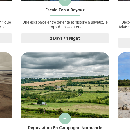
+
Escale Zen à Bayeux
nifique
Une escapade entre détente et histoire à Bayeux, le
Décou
ille
temps d’un week end.
falais
2 Days / 1 Night
+
Dégustation En Campagne Normande