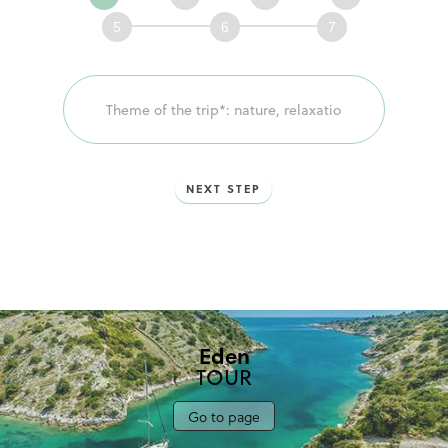
ensemble
votre
voyage!
NEXT STEP
Eden
TOUR
Go to page