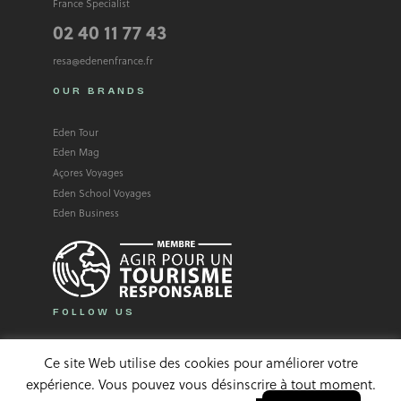
France Specialist
02 40 11 77 43
resa@edenenfrance.fr
OUR BRANDS
Eden Tour
Eden Mag
Açores Voyages
Eden School Voyages
Eden Business
FOLLOW US
Facebook
Instagram
Linkedin
Ce site Web utilise des cookies pour améliorer votre
expérience. Vous pouvez vous désinscrire à tout moment.
French