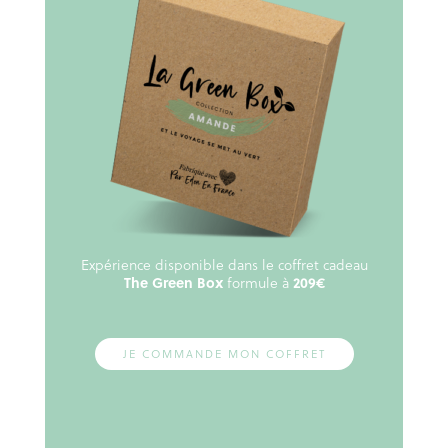
Expérience disponible dans le coffret cadeau
The Green Box
formule à
209€
JE COMMANDE MON COFFRET