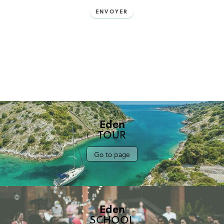
ENVOYER
Eden
TOUR
Go to page
Eden
SCHOOL