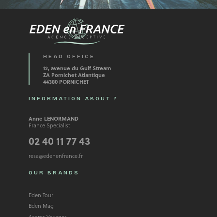
HEAD OFFICE
12, avenue du Gulf Stream
ZA Pornichet Atlantique
44380 PORNICHET
INFORMATION ABOUT ?
Anne LENORMAND
France Specialist
02 40 11 77 43
resa@edenenfrance.fr
OUR BRANDS
Eden Tour
Eden Mag
Açores Voyages