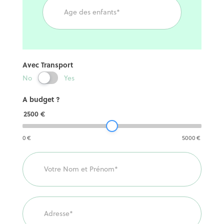
Avec Transport
No
Yes
A budget ?
2500
€
0
€
5000
€