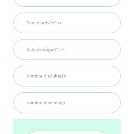
faites
une
demande
en
ligne
!