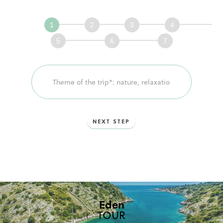
Définissons
ensemble
votre
voyage!
NEXT STEP
Eden
TOUR