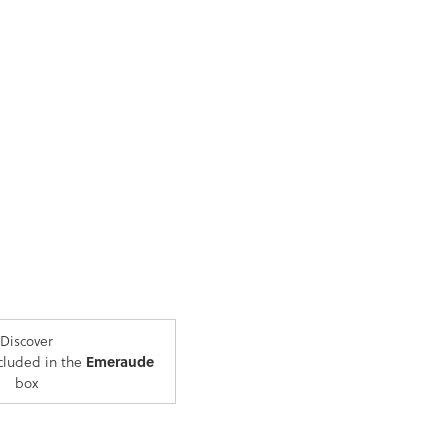
Adresses
Discover
cluded in the
Emeraude
box