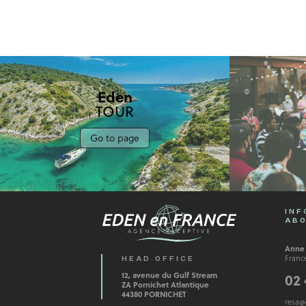
Eden
TOUR
Go to page
INF
ABO
Anne
France
HEAD OFFICE
12, avenue du Gulf Stream
02 
ZA Pornichet Atlantique
44380 PORNICHET
resa@