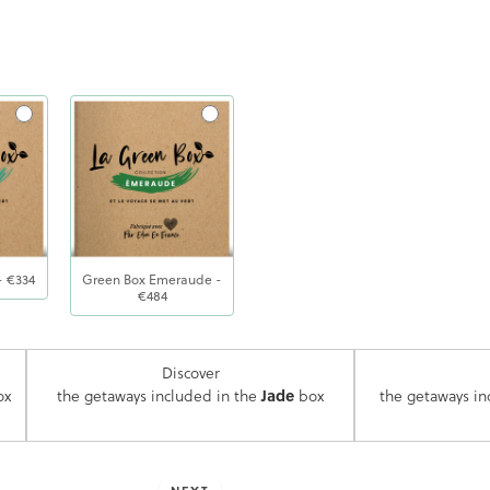
Option
- €334
Green Box Emeraude -
€484
Discover
ox
the getaways included in the
Jade
box
the getaways in