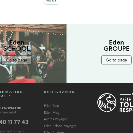
NEXT
Eden
Eden
SCHOOL
GROUPE
Go to page
Go to page
ORMATION
OUR BRANDS
UT ?
Eden Tour
 LENORMAND
 Specialist
Eden Mag
Açores Voyages
40 11 77 43
Eden School Voyages
edenenfrance.fr
Eden Business