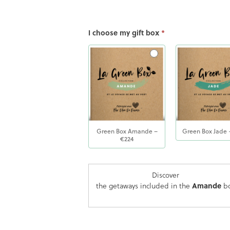
Type de Box
I choose my gift box
*
Green Box Amande –
Green Box Jade 
€224
Discover
the getaways included in the
Amande
b