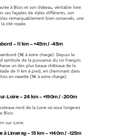
rée à Blois et son château, véritable livre
ec ses façades de styles différents, son
bles remarquablement bien conservés, une
la cité royale.
mbord – 11 km – +45m / -45m
Chambord (3€ à votre charge). Depuis le
 symbole de la puissance du roi François
chasse un des plus beaux châteaux de la
balade de 11 km à pied, en cheminant dans
ois en navette (3€ à votre charge).
-sur-Loire – 24 km – +190m / -200m
coteaux nord de la Loire où vous longerez
 Blois.
in-sur-Loire.
re à Limeray – 15 km – +140m / -125m