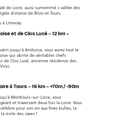
 Val de Loire, aussi surnommé « vallée des
égale distance de Blois et Tours.
 à Limeray.
oise et de Clos Lucé – 12 km –
atin jusqu’à Amboise, vous aurez tout le
boise qui abrite de véritables chefs
lui de Clos Lucé, ancienne résidence des
Vinci.
oire à Tours – 16 km – +70m / -90m
usqu’à Montlouis-sur-Loire, vous
eant et traversant deux fois la Loire. Vous
élèbre pour son vin aux fines bulles, la
la visite des caves !