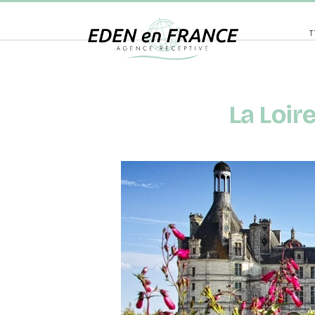
T
La Loir