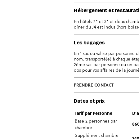
Hébergement et restaurat
En hôtels 2* et 3* et deux chambr
dîner du J4 est inclus (hors boiss
Les bagages
En 1 sac ou valise par personne 
nom, transporté(e) à chaque étap
2ème sac par personne ou un baga
dos pour vos affaires de la journ
PRENDRE CONTACT
Dates et prix
Tarif par Personne
D’a
Base 2 personnes par
86
chambre
Supplément chambre
240