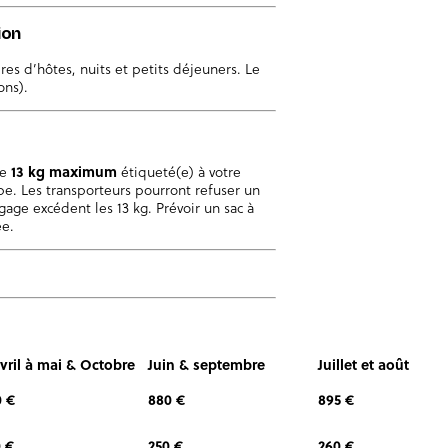
ion
es d’hôtes, nuits et petits déjeuners. Le
ons).
de
13 kg maximum
étiqueté(e) à votre
e. Les transporteurs pourront refuser un
ge excédent les 13 kg. Prévoir un sac à
ée.
vril à mai & Octobre
Juin & septembre
Juillet et août
0 €
880 €
895 €
 €
250 €
260 €