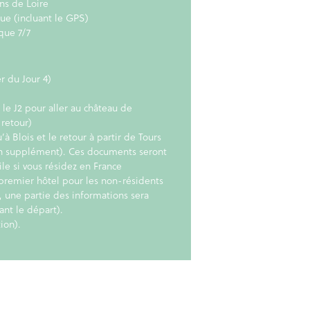
ns de Loire
e (incluant le GPS)
que 7/7
r du Jour 4)
 le J2 pour aller au château de
-retour)
 Blois et le retour à partir de Tours
en supplément). Ces documents seront
le si vous résidez en France
premier hôtel pour les non-résidents
, une partie des informations sera
ant le départ).
ion).