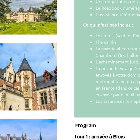
Une dégustation de vi
Le Roadbook numériqu
L’assistance téléphoni
Ce qui n’est pas inclus :
Les repas (sauf le dîne
The drinks
La navette aller-retour
Chambord (6 € l’aller
L’acheminement jusqu’à
La pochette voyage (
envoyés à votre domici
métropolitaine ou au 
en France (dans ce cas
envoyée par e-mail av
Les assurances (en opt
Program
Jour 1 : arrivée à Blois