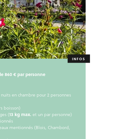
r de 860 € par personne
 nuits en chambre pour 2 personnes
rs boisson)
ges (
13 kg max.
et un par personne)
ionnés
teaux mentionnés (Blois, Chambord,
)