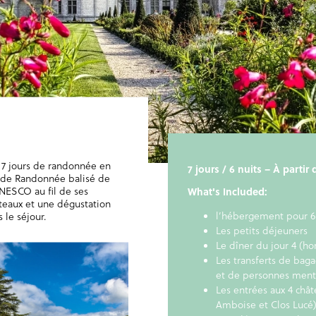
7 jours de randonnée en
7 jours / 6 nuits – À parti
ande Randonnée balisé de
’UNESCO au fil de ses
What's Included:
teaux et une dégustation
l’hébergement pour 6
 le séjour.
Les petits déjeuners
Le dîner du jour 4 (ho
Les transferts de baga
et de personnes ment
Les entrées aux 4 châ
Amboise et Clos Lucé