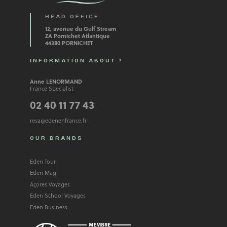
HEAD OFFICE
12, avenue du Gulf Stream
ZA Pornichet Atlantique
44380 PORNICHET
INFORMATION ABOUT ?
Anne LENORMAND
France Specialist
02 40 11 77 43
resa@edenenfrance.fr
OUR BRANDS
Eden Tour
Eden Mag
Açores Voyages
Eden School Voyages
Eden Business