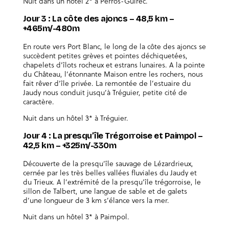
Nuit dans un hôtel 2* à Perros-Guirec.
Jour 3 : La côte des ajoncs – 48,5 km –
+465m/-480m
En route vers Port Blanc, le long de la côte des ajoncs se
succèdent petites grèves et pointes déchiquetées,
chapelets d’îlots rocheux et estrans lunaires. A la pointe
du Château, l’étonnante Maison entre les rochers, nous
fait rêver d’île privée. La remontée de l’estuaire du
Jaudy nous conduit jusqu’à Tréguier, petite cité de
caractère.
Nuit dans un hôtel 3* à Tréguier.
Jour 4 : La presqu’île Trégorroise et Paimpol –
42,5 km – +325m/-330m
Découverte de la presqu’île sauvage de Lézardrieux,
cernée par les très belles vallées fluviales du Jaudy et
du Trieux. A l’extrémité de la presqu’île trégorroise, le
sillon de Talbert, une langue de sable et de galets
d’une longueur de 3 km s’élance vers la mer.
Nuit dans un hôtel 3* à Paimpol.