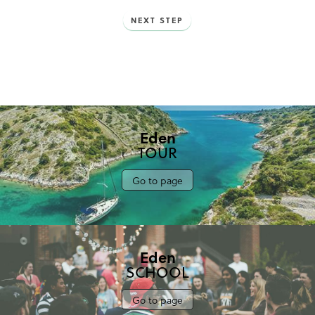
NEXT STEP
Eden
TOUR
Go to page
Eden
SCHOOL
Go to page