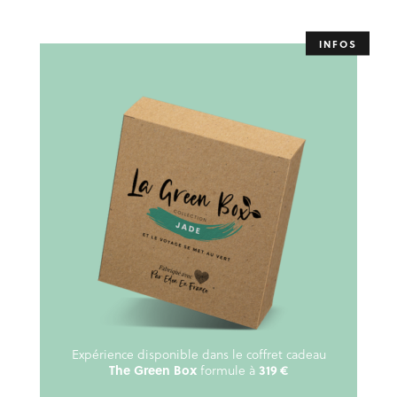
Expérience disponible dans le coffret cadeau
The Green Box
formule à
319 €