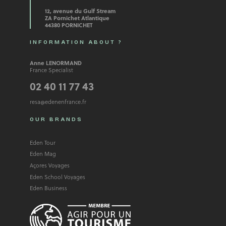
12, avenue du Gulf Stream
ZA Pornichet Atlantique
44380 PORNICHET
INFORMATION ABOUT ?
Anne LENORMAND
France Specialist
02 40 11 77 43
resa@edenenfrance.fr
OUR BRANDS
Eden Tour
Eden Mag
Açores Voyages
Eden School Voyages
Eden Business