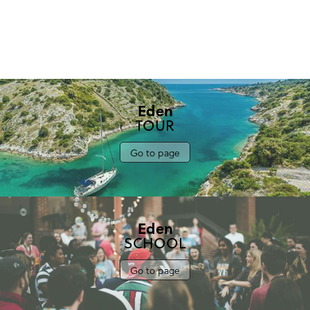
Eden
TOUR
Go to page
Eden
SCHOOL
Go to page