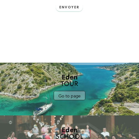
ENVOYER
Eden
TOUR
Go to page
Eden
SCHOOL