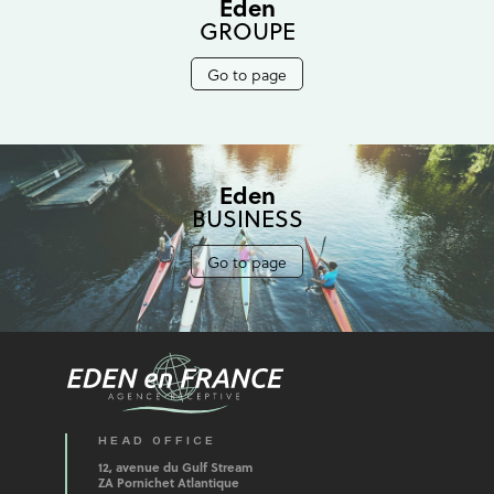
Eden
GROUPE
Go to page
Eden
BUSINESS
Go to page
HEAD OFFICE
12, avenue du Gulf Stream
ZA Pornichet Atlantique