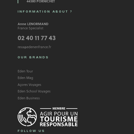
44380 PORNICHET
INFORMATION ABOUT ?
Anne LENORMAND
France Specialist
02 40 11 77 43
resa@edenenfrance.fr
OUR BRANDS
Eden Tour
Eden Mag
Açores Voyages
Eden School Voyages
Eden Business
FOLLOW US