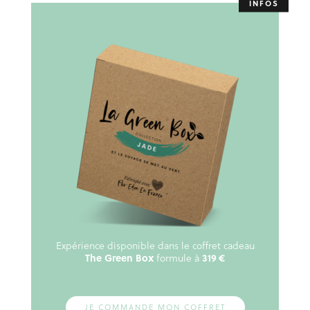
Expérience disponible dans le coffret cadeau
The Green Box
formule à
319 €
JE COMMANDE MON COFFRET