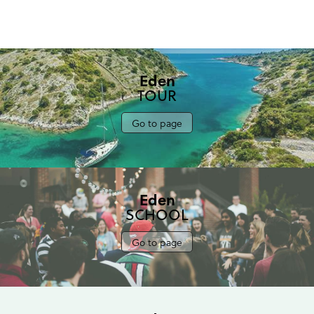
Eden
TOUR
Go to page
Eden
SCHOOL
Go to page