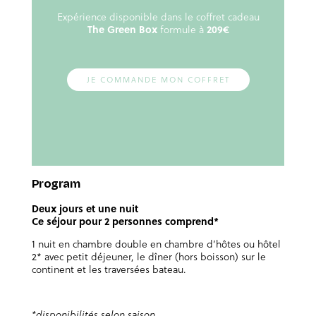
Expérience disponible dans le coffret cadeau
The Green Box
formule à
209€
JE COMMANDE MON COFFRET
Program
Deux jours et une nuit
Ce séjour pour 2 personnes comprend*
1 nuit en chambre double en chambre d’hôtes ou hôtel
2* avec petit déjeuner, le dîner (hors boisson) sur le
continent et les traversées bateau.
*disponibilités selon saison