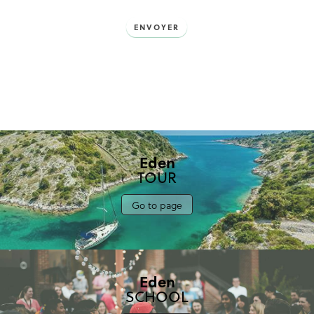
ENVOYER
Eden
TOUR
Go to page
Eden
SCHOOL