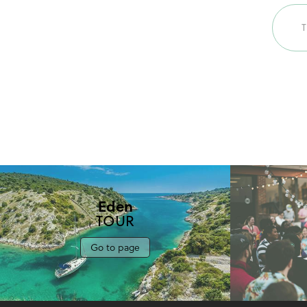
voya
Eden
TOUR
Go to page