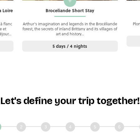
+
 Loire
Broceliande Short Stay
à flanc
Arthur's imagination and legends in the Brocéliande
Plo
e et
forest, the secrets of inland Brittany and its villages of
séjour…
art and history...
5 days / 4 nights
Let's define your trip together!
issons
mble