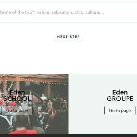
ge!
NEXT STEP
Eden
Eden
SCHOOL
GROUPE
Go to page
Go to page