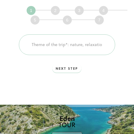
Définissons
ensemble
votre
voyage!
NEXT STEP
Eden
TOUR