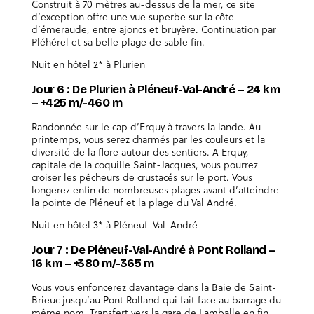
Construit à 70 mètres au-dessus de la mer, ce site
d’exception offre une vue superbe sur la côte
d’émeraude, entre ajoncs et bruyère. Continuation par
Pléhérel et sa belle plage de sable fin.
Nuit en hôtel 2* à Plurien
Jour 6 : De Plurien à Pléneuf-Val-André – 24 km
– +425 m/-460 m
Randonnée sur le cap d’Erquy à travers la lande. Au
printemps, vous serez charmés par les couleurs et la
diversité de la flore autour des sentiers. A Erquy,
capitale de la coquille Saint-Jacques, vous pourrez
croiser les pêcheurs de crustacés sur le port. Vous
longerez enfin de nombreuses plages avant d’atteindre
la pointe de Pléneuf et la plage du Val André.
Nuit en hôtel 3* à Pléneuf-Val-André
Jour 7 : De Pléneuf-Val-André à Pont Rolland –
16 km – +380 m/-365 m
Vous vous enfoncerez davantage dans la Baie de Saint-
Brieuc jusqu’au Pont Rolland qui fait face au barrage du
même nom. Transfert vers la gare de Lamballe en fin