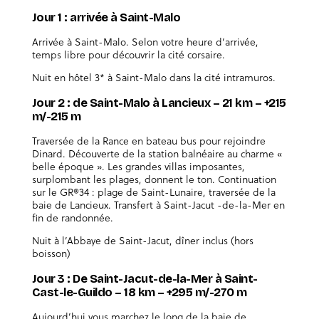
Jour 1 : arrivée à Saint-Malo
Arrivée à Saint-Malo. Selon votre heure d’arrivée,
temps libre pour découvrir la cité corsaire.
Nuit en hôtel 3* à Saint-Malo dans la cité intramuros.
Jour 2 : de Saint-Malo à Lancieux – 21 km – +215
m/-215 m
Traversée de la Rance en bateau bus pour rejoindre
Dinard. Découverte de la station balnéaire au charme «
belle époque ». Les grandes villas imposantes,
surplombant les plages, donnent le ton. Continuation
sur le GR®34 : plage de Saint-Lunaire, traversée de la
baie de Lancieux. Transfert à Saint-Jacut -de-la-Mer en
fin de randonnée.
Nuit à l’Abbaye de Saint-Jacut, dîner inclus (hors
boisson)
Jour 3 : De Saint-Jacut-de-la-Mer à Saint-
Cast-le-Guildo – 18 km – +295 m/-270 m
Aujourd’hui vous marchez le long de la baie de