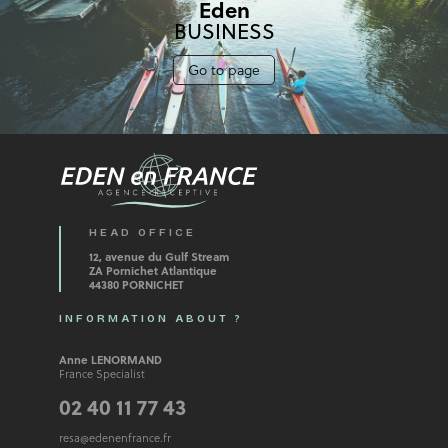
Eden
BUSINESS
Go to page
HEAD OFFICE
12, avenue du Gulf Stream
ZA Pornichet Atlantique
44380 PORNICHET
INFORMATION ABOUT ?
Anne LENORMAND
France Specialist
02 40 11 77 43
resa@edenenfrance.fr