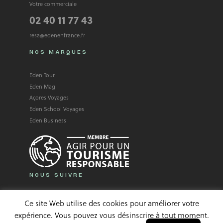
Votre commerciale
02 40 11 77 43
resa@edenenfrance.fr
NOS MARQUES
Eden Tour
Eden Mag
Açores Voyages
Eden School Voyages
Eden Business
NOUS SUIVRE
Facebook
Instagram
Linkedin
Ce site Web utilise des cookies pour améliorer votre
expérience. Vous pouvez vous désinscrire à tout moment.
English