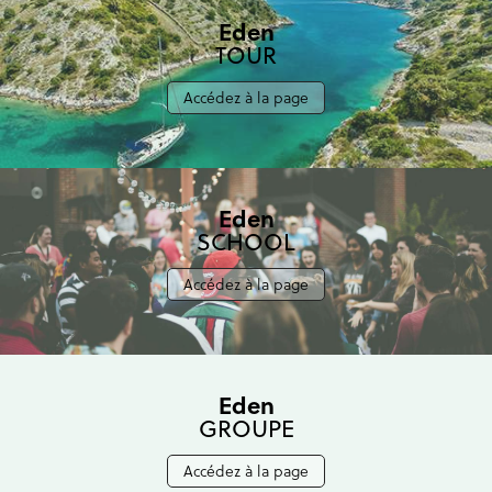
Eden
TOUR
Accédez à la page
Eden
SCHOOL
Accédez à la page
Eden
GROUPE
Accédez à la page