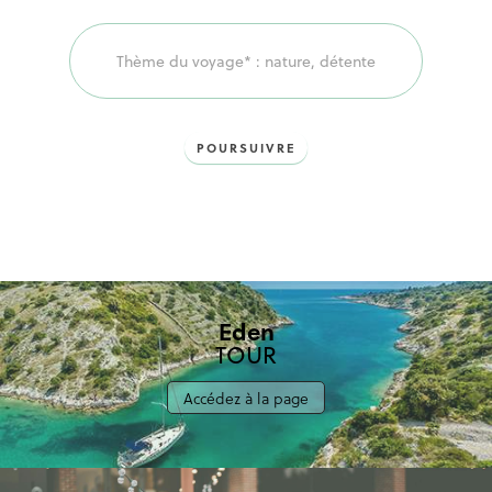
voyage!
POURSUIVRE
Eden
TOUR
Accédez à la page