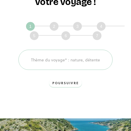
votre voyage !
Définissons
ensemble
votre
voyage!
POURSUIVRE