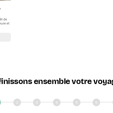
e
êt de
eure et
finissons ensemble votre voyag
issons
mble