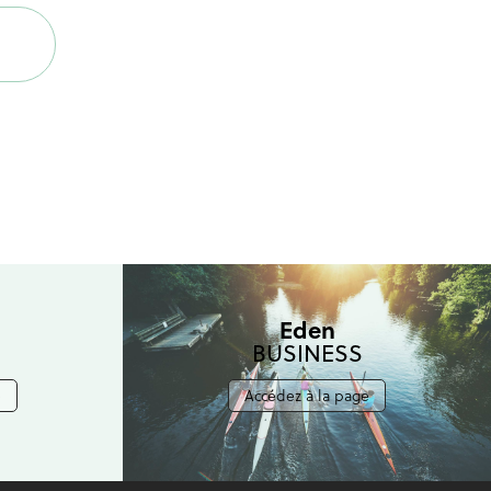
Eden
BUSINESS
e
Accédez à la page