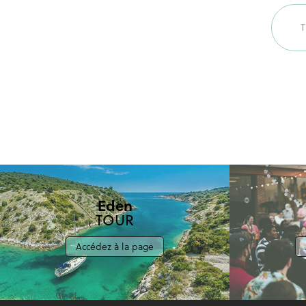
voya
Eden
TOUR
Accédez à la page