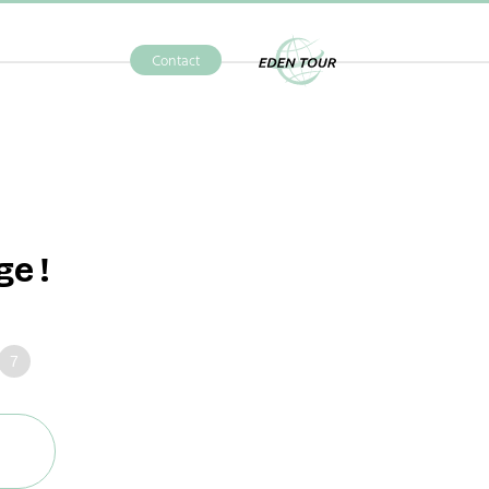
Contact
Eden Tour
e !