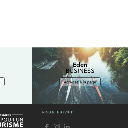
Eden
BUSINESS
e
Accédez à la page
NOUS SUIVRE
Facebook
Instagram
Linkedin