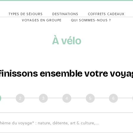
TYPES DE SÉJOURS
DESTINATIONS
COFFRETS CADEAUX
VOYAGES EN GROUPE
QUI SOMMES-NOUS ?
À vélo
finissons ensemble votre voyag
issons
mble
ge!