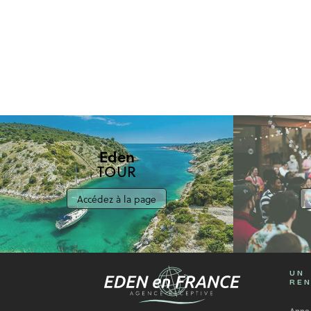
Eden
TOUR
Accédez à la page
UN
REN
Anne