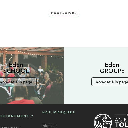
POURSUIVRE
Eden
Eden
SCHOOL
GROUPE
Accédez à la page
Accédez à la pag
NOS MARQUES
SEIGNEMENT ?
Eden Tour
 LENORMAND