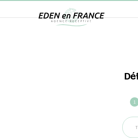
Dé
Défin
ense
votre
voya