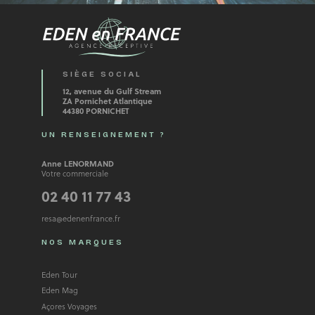
SIÈGE SOCIAL
12, avenue du Gulf Stream
ZA Pornichet Atlantique
44380 PORNICHET
UN RENSEIGNEMENT ?
Anne LENORMAND
Votre commerciale
02 40 11 77 43
resa@edenenfrance.fr
NOS MARQUES
Eden Tour
Eden Mag
Açores Voyages